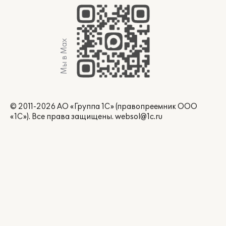
Мы в Max
© 2011-2026 АО «Группа 1С» (правопреемник ООО
«1С»). Все права защищены.
websol@1c.ru