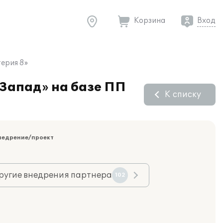
Корзина
Вход
ерия 8»
.Запад» на базе ПП
К списку
недрение/проект
ругие внедрения партнера
102