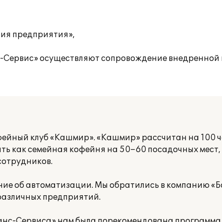
рия предприятия»,
с-Сервис» осуществляют сопровождение внедренной
фейный клуб «Кашмир». «Кашмир» рассчитан на 100 ч
ать как семейная кофейня на 50–60 посадочных мест,
сотрудников.
ение об автоматизации. Мы обратились в компанию «
азличных предприятий.
нс-Сервиса» нам была порекомендована программа «