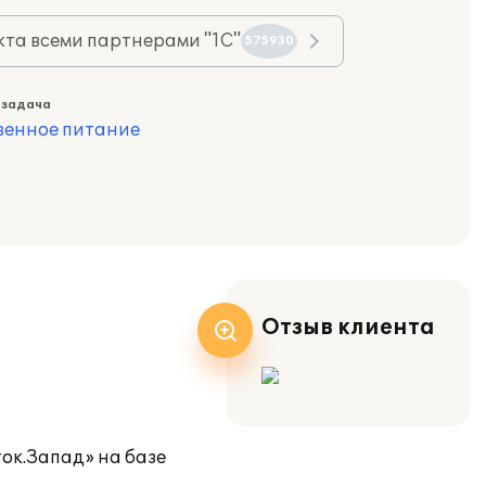
та всеми партнерами "1С"
575930
 задача
венное питание
Отзыв клиента
ок.Запад» на базе