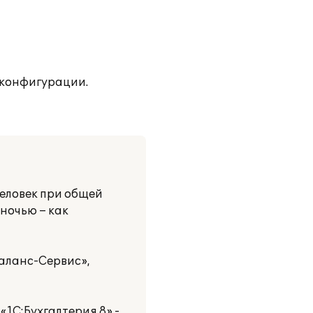
 конфигурации.
еловек при общей
 ночью – как
Баланс-Сервис»,
1С:Бухгалтерия 8» -