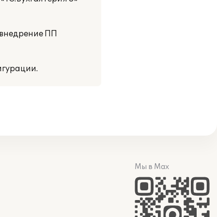
о внедрение ПП
игурации.
Мы в Max