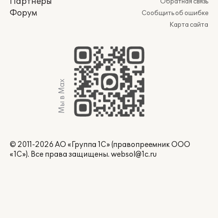
Партнеры
Обратная связь
Форум
Сообщить об ошибке
Карта сайта
Мы в Max
© 2011-2026 АО «Группа 1С» (правопреемник ООО
«1С»). Все права защищены.
websol@1c.ru