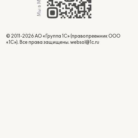
Мы в Max
© 2011-2026 АО «Группа 1С» (правопреемник ООО
«1С»). Все права защищены.
websol@1c.ru