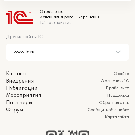
Отраслевые
и специализированные решения
1С:Предприятие
Другие сайты 1С
Каталог
О сайте
Внедрения
О решениях 1С
Публикации
Прайс-лист
Мероприятия
Поддержка
Партнеры
Обратная связь
Форум
Сообщить об ошибке
Карта сайта