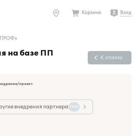
Корзина
Вход
8 ПРОФ»
я на базе ПП
К списку
недрение/проект
ругие внедрения партнера
3050