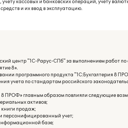
 учету кассовых и банковских операций, учету валю
редств и их ввод в эксплуатацию.
ский центр "1С-Рарус-СПб" за выполнением работ п
тие 8».
ании программного продукта "1С:Бухгалтерия 8 ПРО
ения учета по стандартам российского законодатель
я 8 ПРОФ» главным образом повлияли следующие воз
териальных активов;
и книги продаж;
 и персонифицированный учет;
 информационной базе;