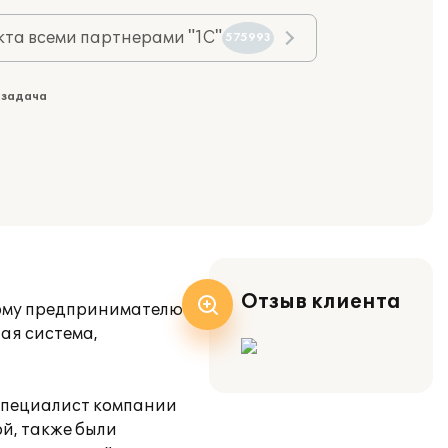
та всеми партнерами "1С"
575993
 задача
Отзыв клиента
ному предпринимателю
ая система,
 Специалист компании
й, также были