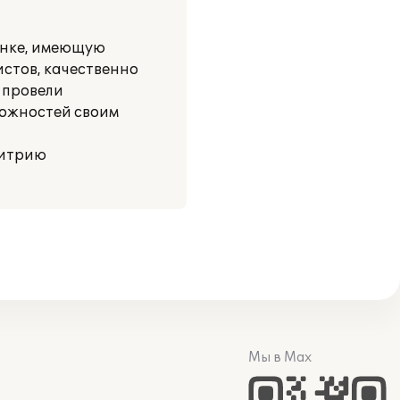
ынке, имеющую
стов, качественно
 провели
можностей своим
митрию
Мы в Max