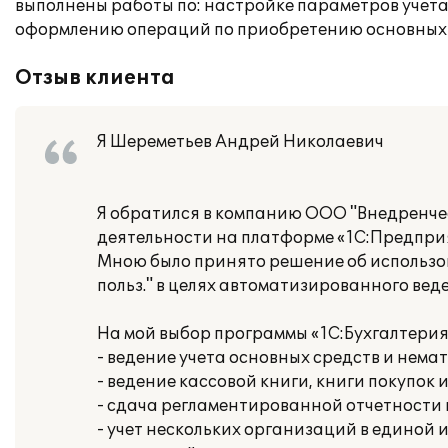
выполнены работы по: настройке параметров учета,
оформлению операций по приобретению основных с
Отзыв клиента
Я Шереметьев Андрей Николаевич
Я обратился в компанию ООО "Внедренче
деятельности на платформе «1С:Предприя
Мною было принято решение об использов
польз." в целях автоматизированного вед
На мой выбор программы «1С:Бухгалтери
- ведение учета основных средств и нема
- ведение кассовой книги, книги покупок 
- сдача регламентированной отчетности
- учет нескольких организаций в единой