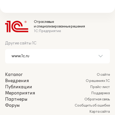
Отраслевые
и специализированные решения
1С:Предприятие
Другие сайты 1С
Каталог
О сайте
Внедрения
О решениях 1С
Публикации
Прайс-лист
Мероприятия
Поддержка
Партнеры
Обратная связь
Форум
Сообщить об ошибке
Карта сайта