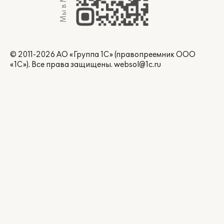
Мы в Max
© 2011-2026 АО «Группа 1С» (правопреемник ООО
«1С»). Все права защищены.
websol@1c.ru