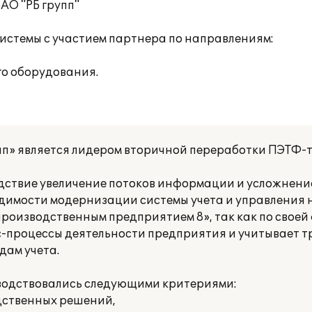
АО "РБ групп"
истемы с участием партнера по направлениям:
го оборудования.
п» является лидером вторичной переработки ПЭТФ-т
ледствие увеличение потоков информации и усложне
одимости модернизации системы учета и управления 
производственным предприятием 8», так как по свое
с-процессы деятельности предприятия и учитывает 
дам учета.
водствовались следующими критериями:
дственных решений,