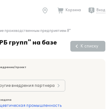
Корзина
Вход
ние производственным предприятием 8"
Б групп" на базе
К списку
недрение/проект
ругие внедрения партнера
 задача
цевтическая промышленность