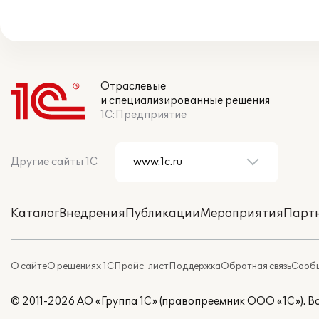
Отраслевые
и специализированные решения
1С:Предприятие
Другие сайты 1С
Каталог
Внедрения
Публикации
Мероприятия
Парт
О сайте
О решениях 1С
Прайс-лист
Поддержка
Обратная связь
Сообщ
© 2011-2026 АО «Группа 1С» (правопреемник ООО «1С»). 