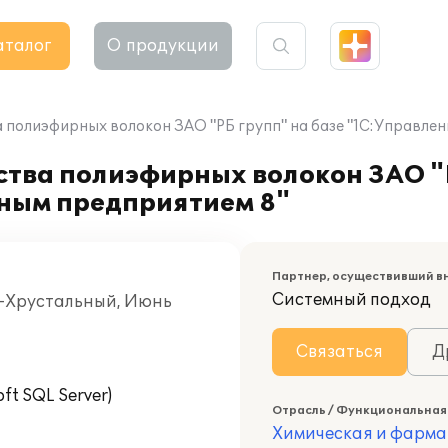
аталог
О продукции
 полиэфирных волокон ЗАО "РБ групп" на базе "1С:Управле
тва полиэфирных волокон ЗАО "Р
ным предприятием 8"
Партнер, осуществивший в
Системный подход
сь-Хрустальный, Июнь
Связаться
Д
t SQL Server)
Отрасль / Функциональная
Химическая и фарма