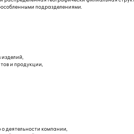
и распределенная географически филиальная струк
бособленными подразделениями.
 изделий,
тов и продукции,
 о деятельности компании,