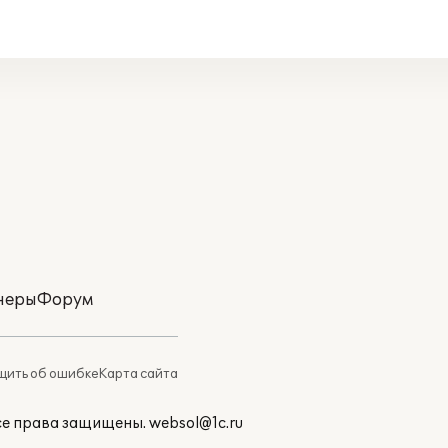
неры
Форум
ить об ошибке
Карта сайта
Все права защищены.
websol@1c.ru