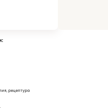
и:
лия, рецептура