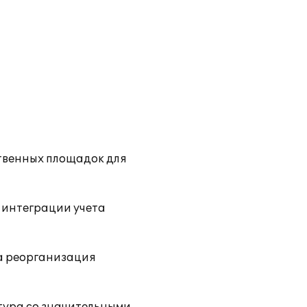
ственных площадок для
е интеграции учета
а реорганизация