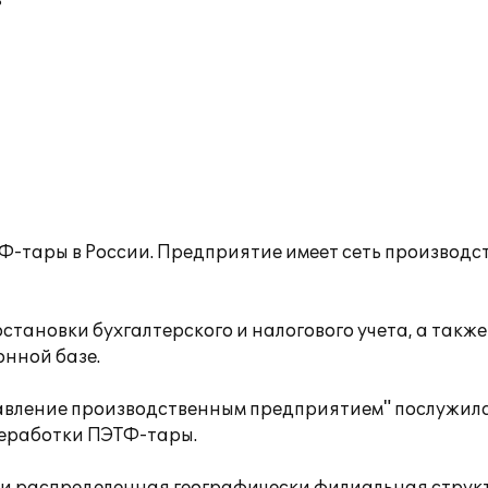
в
ТФ-тары в России. Предприятие имеет сеть производ
тановки бухгалтерского и налогового учета, а такж
нной базе.
равление производственным предприятием" послужил
реработки ПЭТФ-тары.