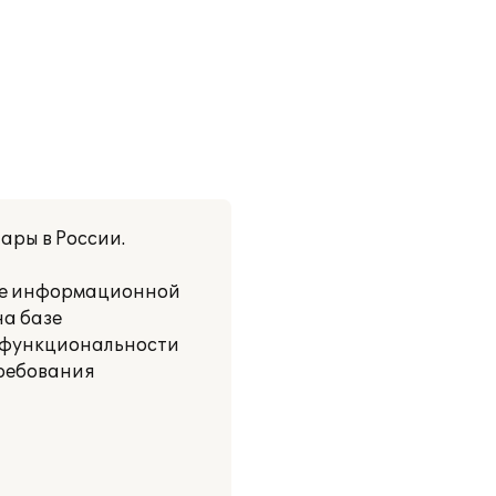
ары в России.
ние информационной
на базе
й функциональности
требования