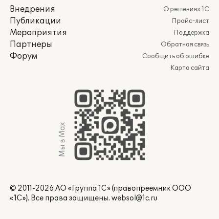
Внедрения
О решениях 1С
Публикации
Прайс-лист
Мероприятия
Поддержка
Партнеры
Обратная связь
Форум
Сообщить об ошибке
Карта сайта
Мы в Max
© 2011-2026 АО «Группа 1С» (правопреемник ООО
«1С»). Все права защищены.
websol@1c.ru