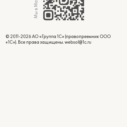
Мы в Max
© 2011-2026 АО «Группа 1С» (правопреемник ООО
«1С»). Все права защищены.
websol@1c.ru