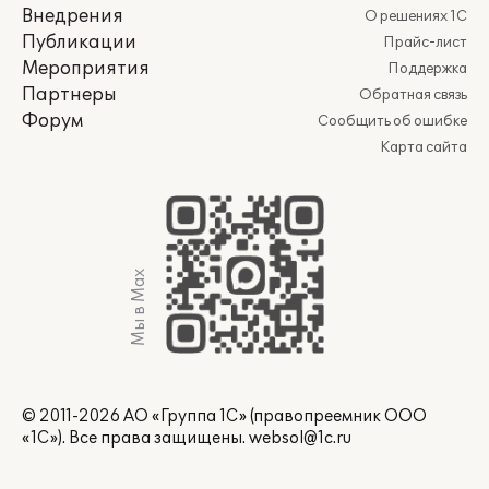
Внедрения
О решениях 1С
Публикации
Прайс-лист
Мероприятия
Поддержка
Партнеры
Обратная связь
Форум
Сообщить об ошибке
Карта сайта
Мы в Max
© 2011-2026 АО «Группа 1С» (правопреемник ООО
«1С»). Все права защищены.
websol@1c.ru