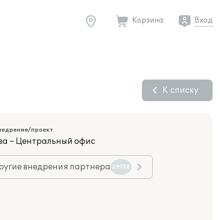
Корзина
Вход
К списку
недрение/проект
ва – Центральный офис
ругие внедрения партнера
29150