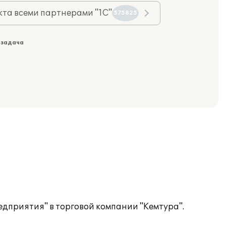
та всеми партнерами "1С"
575825
 задача
дприятия" в торговой компании "Кемтура".