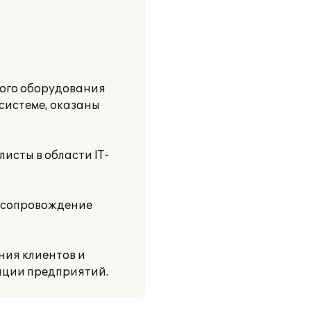
вого оборудования
 системе, оказаны
исты в области IT-
я сопровождение
ния клиентов и
ации предприятий.