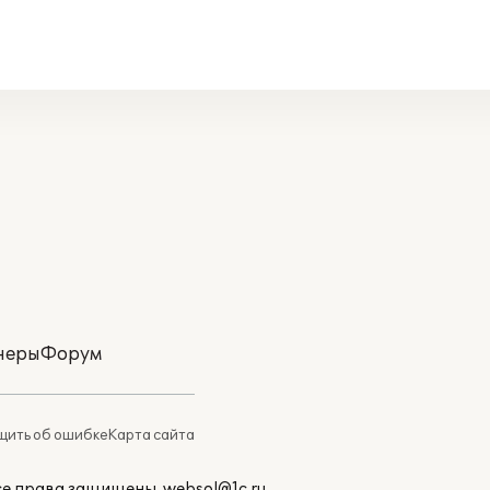
неры
Форум
ить об ошибке
Карта сайта
Все права защищены.
websol@1c.ru