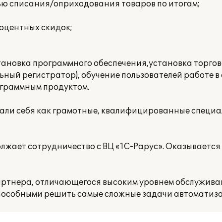
ью списания/оприходования товаров по итогам;
оцентных скидок;
тановка программного обеспечения,установка торго
ьный регистратор), обучение пользователей работе в
ограммным продуктом.
ли себя как грамотные, квалифицированные специал
лжает сотрудничество с ВЦ «1С-Рарус». Оказываетс
артнера, отличающегося высоким уровнем обслужива
особными решить самые сложные задачи автоматиз