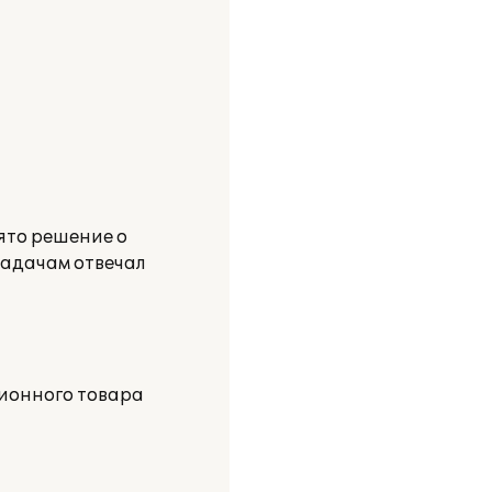
ято решение о
задачам отвечал
ционного товара