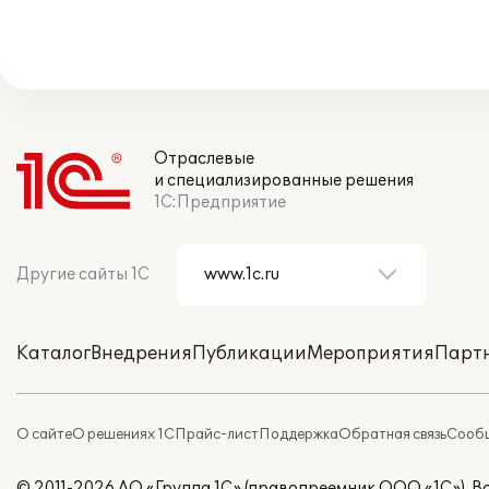
Отраслевые
и специализированные решения
1С:Предприятие
Другие сайты 1С
Каталог
Внедрения
Публикации
Мероприятия
Парт
О сайте
О решениях 1С
Прайс-лист
Поддержка
Обратная связь
Сообщ
© 2011-2026 АО «Группа 1С» (правопреемник ООО «1С»). 