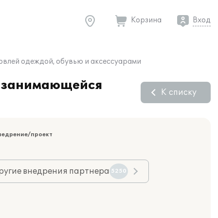
Корзина
Вход
овлей одеждой, обувью и аксессуарами
, занимающейся
К списку
недрение/проект
ругие внедрения партнера
5250