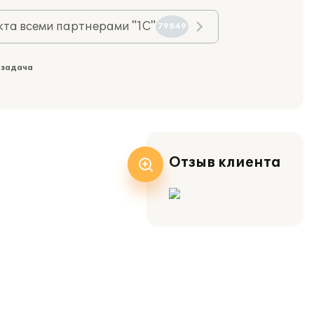
та всеми партнерами "1С"
79849
 задача
Отзыв клиента