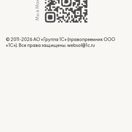
Мы в Max
© 2011-2026 АО «Группа 1С» (правопреемник ООО
«1С»). Все права защищены.
websol@1c.ru