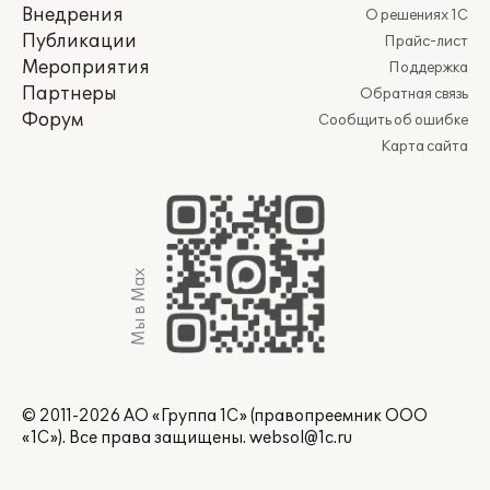
Внедрения
О решениях 1С
Публикации
Прайс-лист
Мероприятия
Поддержка
Партнеры
Обратная связь
Форум
Сообщить об ошибке
Карта сайта
Мы в Max
© 2011-2026 АО «Группа 1С» (правопреемник ООО
«1С»). Все права защищены.
websol@1c.ru