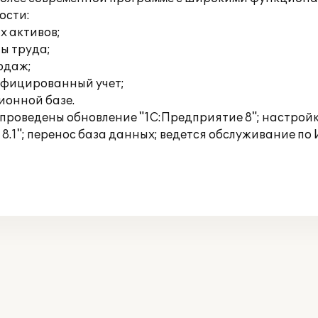
ости:
х активов;
ты труда;
родаж;
ифицированный учет;
ионной базе.
же проведены обновление "1С:Предприятие 8"; настр
 8.1"; перенос база данных; ведется обслуживание по 