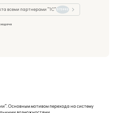
та всеми партнерами "1С"
575993
 задача
ции". Основным мотивом перехода на систему
альными возможностями.