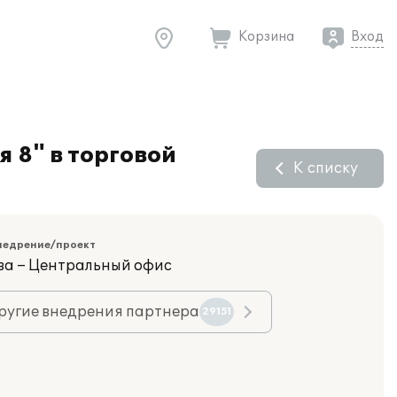
Корзина
Вход
 8" в торговой
К списку
недрение/проект
ва – Центральный офис
ругие внедрения партнера
29151