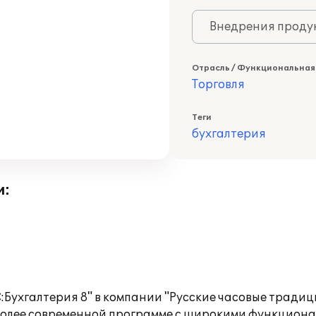
Внедрения продук
Отрасль / Функциональная
Торговля
Теги
бухгалтерия
и:
:Бухгалтерия 8" в компании "Русские часовые тради
в более современной программе с широкими функцион