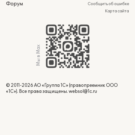
Форум
Сообщить об ошибке
Карта сайта
Мы в Max
© 2011-2026 АО «Группа 1С» (правопреемник ООО
«1С»). Все права защищены.
websol@1c.ru