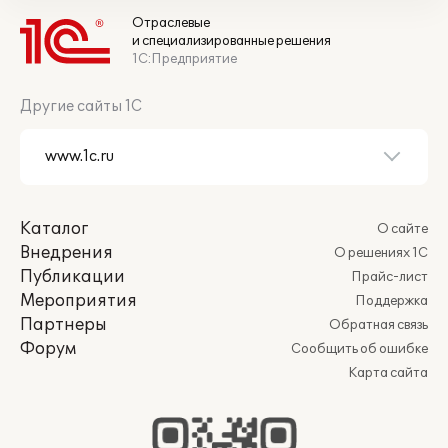
Отраслевые
и специализированные решения
1С:Предприятие
Другие сайты 1С
Каталог
О сайте
Внедрения
О решениях 1С
Публикации
Прайс-лист
Мероприятия
Поддержка
Партнеры
Обратная связь
Форум
Сообщить об ошибке
Карта сайта