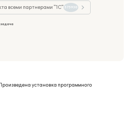
та всеми партнерами "1С"
575930
 задача
. Произведена установка программного