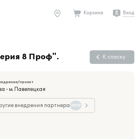
Корзина
Вход
ерия 8 Проф".
К списку
недрение/проект
а - м. Павелецкая
ругие внедрения партнера
3830