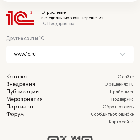
Отраслевые
и специализированные решения
1С:Предприятие
Другие сайты 1С
Каталог
О сайте
Внедрения
О решениях 1С
Публикации
Прайс-лист
Мероприятия
Поддержка
Партнеры
Обратная связь
Форум
Сообщить об ошибке
Карта сайта