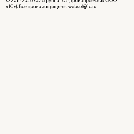
© 2011-2026 АО «Группа 1С» (правопреемник ООО
«1С»). Все права защищены.
websol@1c.ru