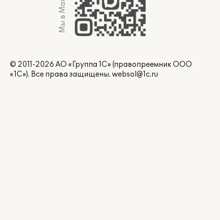
Мы в Max
© 2011-2026 АО «Группа 1С» (правопреемник ООО
«1С»). Все права защищены.
websol@1c.ru