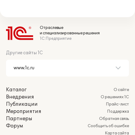
Отраслевые
и специализированные решения
1С:Предприятие
Другие сайты 1С
Каталог
О сайте
Внедрения
О решениях 1С
Публикации
Прайс-лист
Мероприятия
Поддержка
Партнеры
Обратная связь
Форум
Сообщить об ошибке
Карта сайта