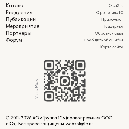
Каталог
О сайте
Внедрения
О решениях 1С
Публикации
Прайс-лист
Мероприятия
Поддержка
Партнеры
Обратная связь
Форум
Сообщить об ошибке
Карта сайта
Мы в Max
© 2011-2026 АО «Группа 1С» (правопреемник ООО
«1С»). Все права защищены.
websol@1c.ru