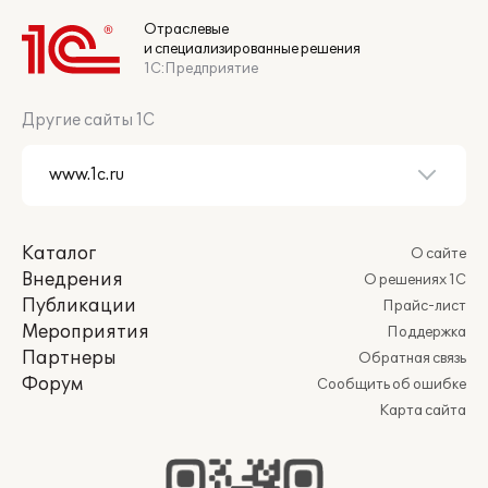
Отраслевые
и специализированные решения
1С:Предприятие
Другие сайты 1С
Каталог
О сайте
Внедрения
О решениях 1С
Публикации
Прайс-лист
Мероприятия
Поддержка
Партнеры
Обратная связь
Форум
Сообщить об ошибке
Карта сайта