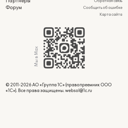
Партнеры
Обратная связь
Форум
Сообщить об ошибке
Карта сайта
Мы в Max
© 2011-2026 АО «Группа 1С» (правопреемник ООО
«1С»). Все права защищены.
websol@1c.ru