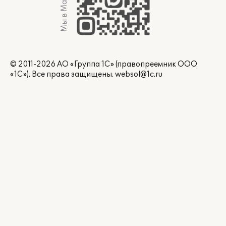
Мы в Max
© 2011-2026 АО «Группа 1С» (правопреемник ООО
«1С»). Все права защищены.
websol@1c.ru