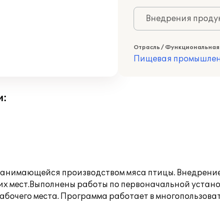
Внедрения продук
Отрасль / Функциональная
Пищевая промышлен
и:
занимающейся производством мяса птицы. Внедрение
их мест.Выполнены работы по первоначальной устано
бочего места. Программа работает в многопользова