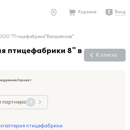
Корзина
Вход
ии ООО "Птицефабрика"Валдайская"
ия птицефабрики 8" в
К списку
недрение/проект
я партнера
4
Бухгалтерия птицефабрики