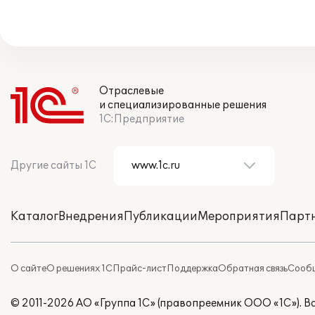
Отраслевые
и специализированные решения
1С:Предприятие
Другие сайты 1С
Каталог
Внедрения
Публикации
Мероприятия
Парт
О сайте
О решениях 1С
Прайс-лист
Поддержка
Обратная связь
Сообщ
© 2011-2026 АО «Группа 1С» (правопреемник ООО «1С»). 