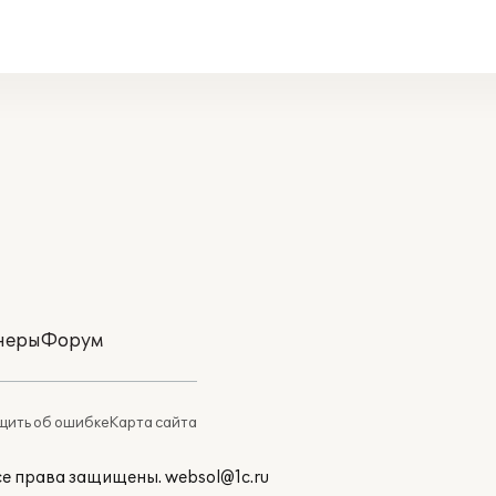
неры
Форум
ить об ошибке
Карта сайта
Все права защищены.
websol@1c.ru