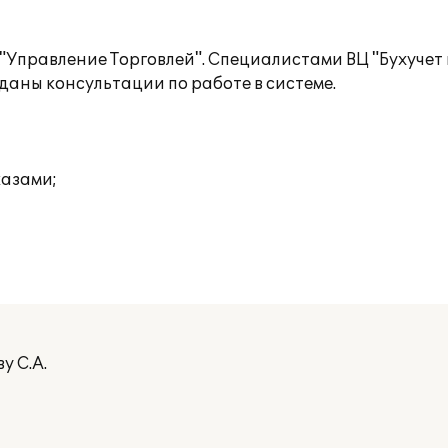
Управление Торговлей". Специалистами ВЦ "Бухучет и
аны консультации по работе в системе.
казами;
у С.А.