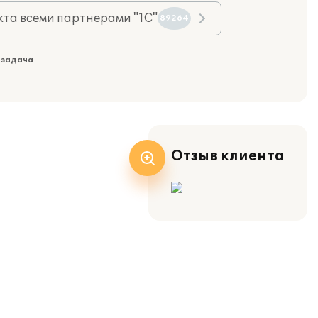
та всеми партнерами "1С"
89264
 задача
Отзыв клиента