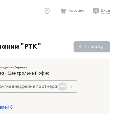
Корзина
Вход
пании "РТК"
К списку
недрение/проект
ва – Центральный офис
ругие внедрения партнера
6304
влей 8