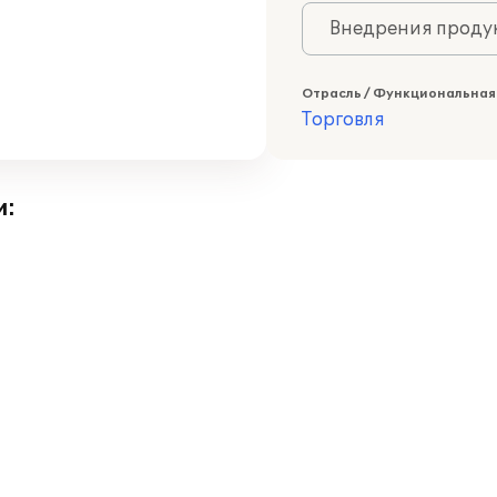
Внедрения продук
Отрасль / Функциональная
Торговля
и: