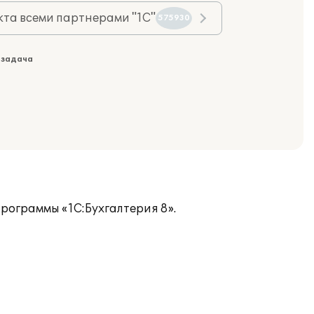
та всеми партнерами "1С"
575930
 задача
рограммы «1С:Бухгалтерия 8».