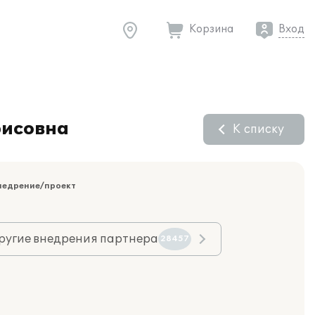
Корзина
Вход
рисовна
К списку
недрение/проект
ругие внедрения партнера
28457