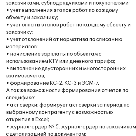
заказчиками, субподрядчиками и покупателями;
• учет выполнения этапов работ по каждому
объекту и заказчику;
• учет оплаты этапов работ по каждому объекту и
заказчику;
• учет отклонений от норматива по списанию
материалов;
• начисление зарплаты по объектам с
использованием КТУ или дневного тарифа;
• выполнение двусторонних и многосторонних
взаимозачетов;
• формирование КС-2, КС-3 и ЭСМ-7.
А также возможности формирования отчетов по
специфике:
• акт сверки: формирует акт сверки за период по
выбранному контрагенту с возможностью
открытия в Excel;
• журнал-ордер № 5: журнал-ордер по заказчикам
с детализацией по документам;