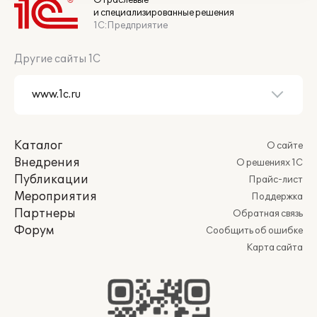
Отраслевые
и специализированные решения
1С:Предприятие
Другие сайты 1С
Каталог
О сайте
Внедрения
О решениях 1С
Публикации
Прайс-лист
Мероприятия
Поддержка
Партнеры
Обратная связь
Форум
Сообщить об ошибке
Карта сайта