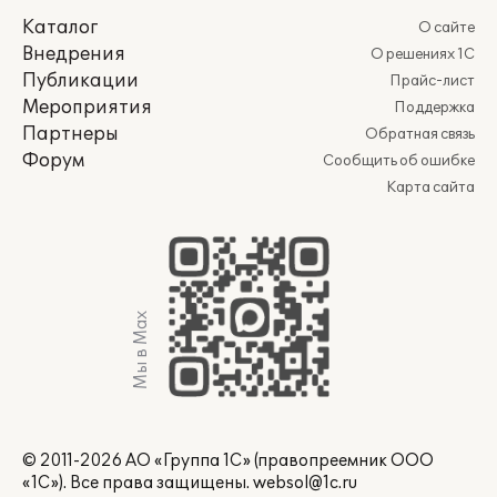
Каталог
О сайте
Внедрения
О решениях 1С
Публикации
Прайс-лист
Мероприятия
Поддержка
Партнеры
Обратная связь
Форум
Сообщить об ошибке
Карта сайта
Мы в Max
© 2011-2026 АО «Группа 1С» (правопреемник ООО
«1С»). Все права защищены.
websol@1c.ru