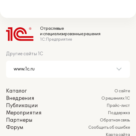
Отраслевые
и специализированные решения
1С:Предприятие
Другие сайты 1С
Каталог
О сайте
Внедрения
О решениях 1С
Публикации
Прайс-лист
Мероприятия
Поддержка
Партнеры
Обратная связь
Форум
Сообщить об ошибке
Карта сайта