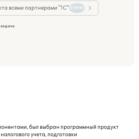
та всеми партнерами "1С"
575993
 задача
мпонентами, был выбран программный продукт
налогового учета, подготовки