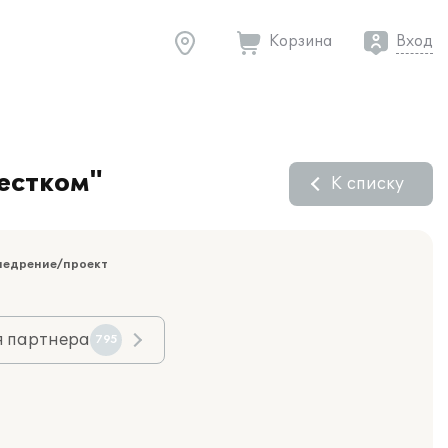
Корзина
Вход
естком"
К списку
недрение/проект
я партнера
795