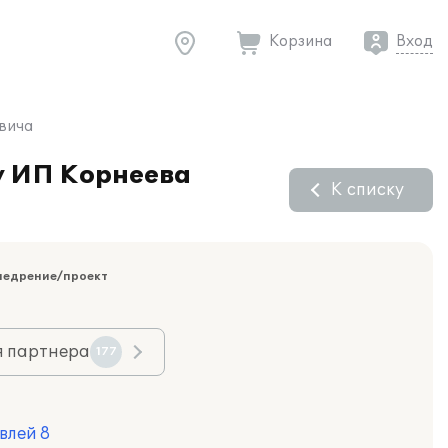
Корзина
Вход
овича
у ИП Корнеева
К списку
недрение/проект
я партнера
177
влей 8