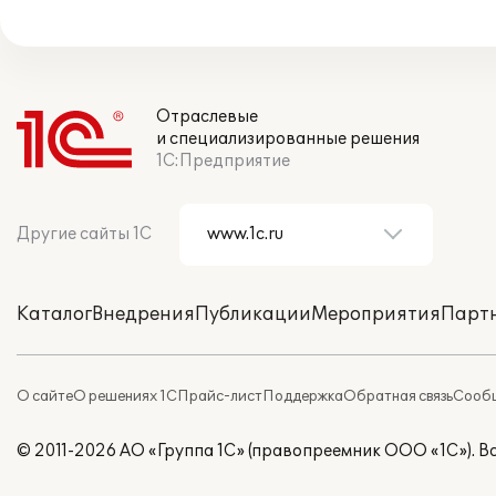
Отраслевые
и специализированные решения
1С:Предприятие
Другие сайты 1С
Каталог
Внедрения
Публикации
Мероприятия
Парт
О сайте
О решениях 1С
Прайс-лист
Поддержка
Обратная связь
Сообщ
© 2011-2026 АО «Группа 1С» (правопреемник ООО «1С»). 