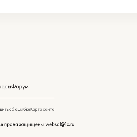
неры
Форум
ить об ошибке
Карта сайта
Все права защищены.
websol@1c.ru