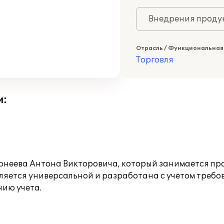
Внедрения продук
Отрасль / Функциональная
Торговля
и:
орнеева Антона Викторовича, который занимается п
вляется универсальной и разработана с учетом треб
нию учета.