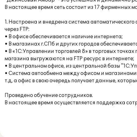
"Джинсовый Амбар" - это успешная и динамично ра
В настоящее время сеть состоит из 17 фирменных м
1. Настроена и внедрена система автоматического
через FTP:
• В офисе обеспечивается наличие интернета;
• В магазинах г.СПб и других городов обеспечивает
• В «1С:Управлении торговлей 8» в торговых точка
магазина выгружаются на FTP ресурс в интернете;
• В центральном офисе, из центральной базы "1С:
• Система автообмена между офисом и магазинами 
т.д, а офис в свою очередь получает данные, котор
Проведено обучение сотрудников.
В настоящее время осуществляется поддержка сот