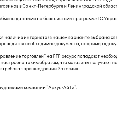
звивающаяся компания, образованная в 1992 году.
агазинов в Санкт-Петербурге и Ленинградской облас
 обмена данными на базе системы программ «1С:Упра
ся наличие интернета (в нашем варианте выбрана связ
х проводятся необходимые документы, например «докум
Управление торговлей" на FTP ресурс попадают необх
настроена таким образом, что магазины получают н
ые требовал при внедрении Заказчик.
рудниками компании "Аркус-АйТи".