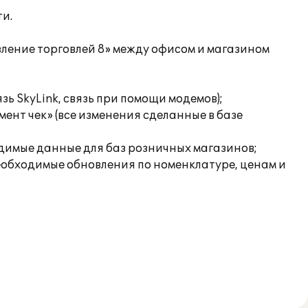
ти.
вление торговлей 8» между офисом и магазином
ь SkyLink, связь при помощи модемов);
ент чек» (все изменения сделанные в базе
одимые данные для баз розничных магазинов;
еобходимые обновления по номенклатуре, ценам и