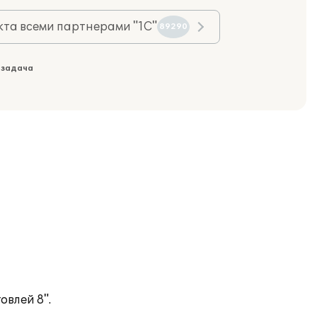
та всеми партнерами "1С"
89290
 задача
влей 8".