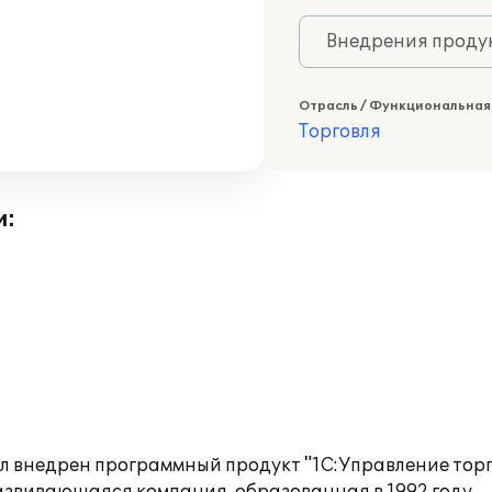
Внедрения продук
Отрасль / Функциональная
Торговля
и:
 внедрен программный продукт "1С:Управление торго