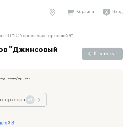
Корзина
Вход
ю ПП "1С:Управление торговлей 8"
нов "Джинсовый
К списку
недрение/проект
я партнера
65
влей 8