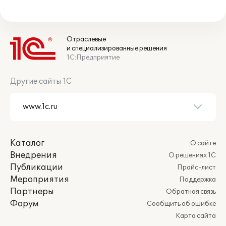
Отраслевые
и специализированные решения
1С:Предприятие
Другие сайты 1С
Каталог
О сайте
Внедрения
О решениях 1С
Публикации
Прайс-лист
Мероприятия
Поддержка
Партнеры
Обратная связь
Форум
Сообщить об ошибке
Карта сайта