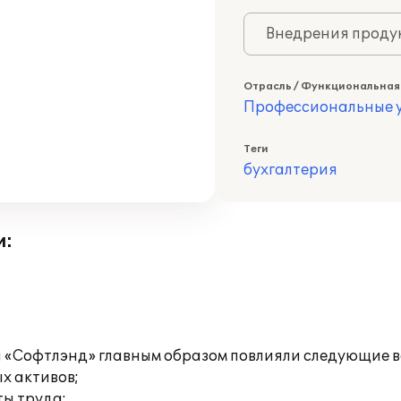
Внедрения продук
Отрасль / Функциональная
Профессиональные у
Теги
бухгалтерия
и:
й «Софтлэнд» главным образом повлияли следующие 
х активов;
ты труда;