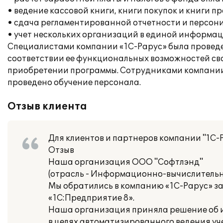
• ведение кассовой книги, книги покупок и книги п
• сдача регламентированной отчетности и персон
• учет нескольких организаций в единой информац
Специалистами компании «1С-Рарус» была проведе
соответствии ее функциональных возможностей св
приобретении программы. Сотрудниками компании 
проведено обучение персонала.
Отзыв клиента
Для клиентов и партнеров компании "1С-
Отзыв
Наша организация ООО "Софтлэнд"
(отрасль - Информационно-вычислительн
Мы обратились в компанию «1С-Рарус» з
«1С:Предприятие 8».
Наша организация приняла решение об ис
в целях автоматизированного ведения уч