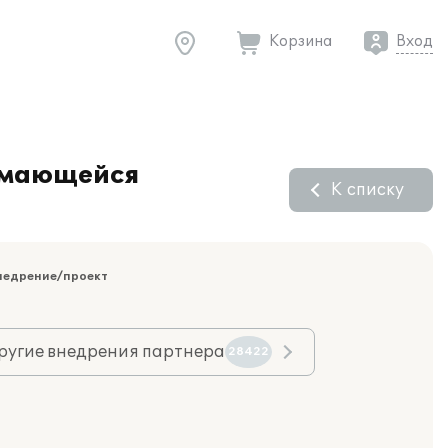
Корзина
Вход
нимающейся
К списку
недрение/проект
ругие внедрения партнера
28422