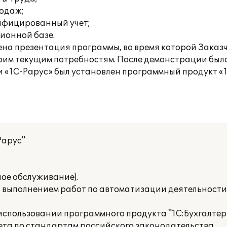
родаж;
ифицированный учет;
ионной базе.
на презентация программы, во время которой Заказч
оим текущим потребностям. После демонстрации был
«1С-Рарус» был установлен программный продукт «1
Рарус"
ое обслуживание).
а выполнением работ по автоматизации деятельност
пользовании программного продукта "1С:Бухгалтери
ета по стандартам российского законодательства.