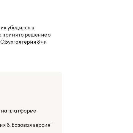
ик убедился в
о принято решение о
С:Бухгалтерия 8» и
и на платформе
я 8. Базовая версия"