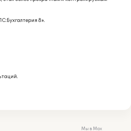
С:Бухгалтерия 8».
ьтаций.
Мы в Max