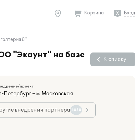
Корзина
Вход
галтерия 8"
ОО "Экаунт" на базе
К списку
недрение/проект
т-Петербург – м. Московская
ругие внедрения партнера
6038