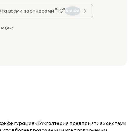
та всеми партнерами "1С"
575825
 задача
 конфигурация «Бухгалтерия предприятия» системы
, стал более прозрачным и контролируемым