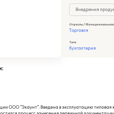
Внедрения продук
Отрасль / Функциональная
Торговля
Теги
бухгалтерия
и:
ии ООО "Экаунт". Введена в эксплуатацию типовая
ростился процесс занесения первичной документации