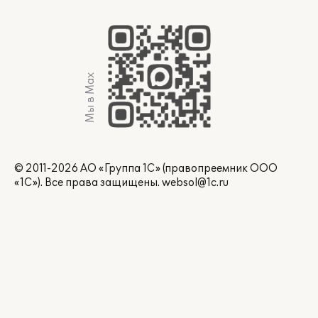
Мы в Max
© 2011-2026 АО «Группа 1С» (правопреемник ООО
«1С»). Все права защищены.
websol@1c.ru