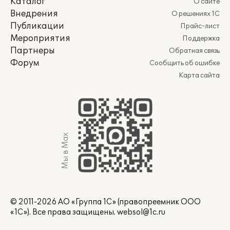
Каталог
О сайте
Внедрения
О решениях 1С
Публикации
Прайс-лист
Мероприятия
Поддержка
Партнеры
Обратная связь
Форум
Сообщить об ошибке
Карта сайта
Мы в Max
© 2011-2026 АО «Группа 1С» (правопреемник ООО
«1С»). Все права защищены.
websol@1c.ru