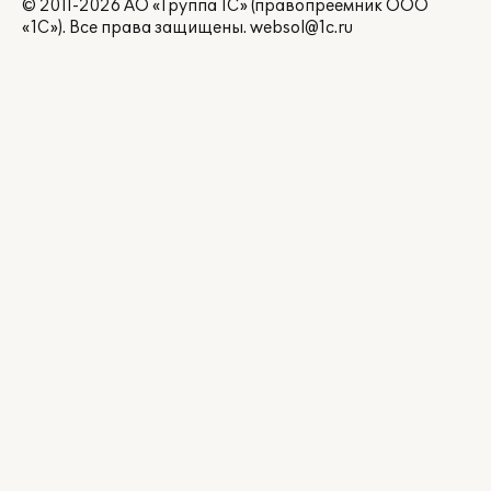
© 2011-2026 АО «Группа 1С» (правопреемник ООО
«1С»). Все права защищены.
websol@1c.ru