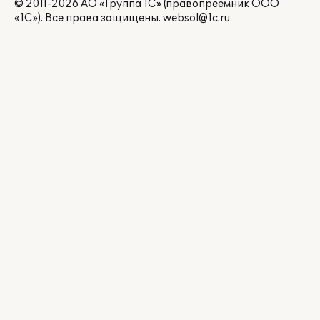
© 2011-2026 АО «Группа 1С» (правопреемник ООО
«1С»). Все права защищены.
websol@1c.ru