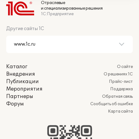
Отраслевые
и специализированные решения
1С:Предприятие
Другие сайты 1С
Каталог
О сайте
Внедрения
О решениях 1С
Публикации
Прайс-лист
Мероприятия
Поддержка
Партнеры
Обратная связь
Форум
Сообщить об ошибке
Карта сайта