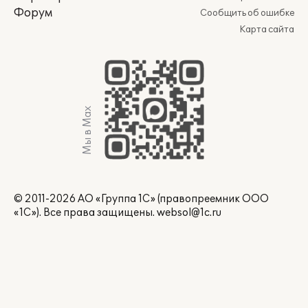
Форум
Сообщить об ошибке
Карта сайта
Мы в Max
© 2011-2026 АО «Группа 1С» (правопреемник ООО
«1С»). Все права защищены.
websol@1c.ru