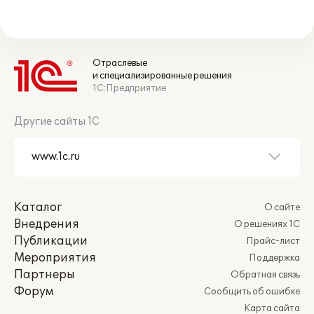
Отраслевые
и специализированные решения
1С:Предприятие
Другие сайты 1С
Каталог
О сайте
Внедрения
О решениях 1С
Публикации
Прайс-лист
Мероприятия
Поддержка
Партнеры
Обратная связь
Форум
Сообщить об ошибке
Карта сайта