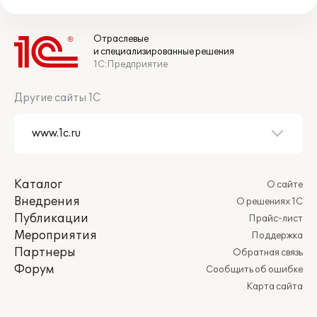
Отраслевые
и специализированные решения
1С:Предприятие
Другие сайты 1С
Каталог
О сайте
Внедрения
О решениях 1С
Публикации
Прайс-лист
Мероприятия
Поддержка
Партнеры
Обратная связь
Форум
Сообщить об ошибке
Карта сайта