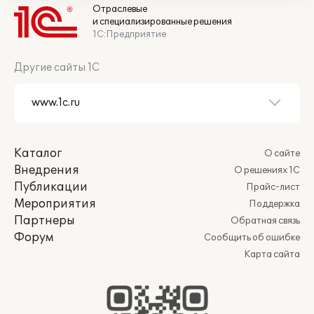
Отраслевые
и специализированные решения
1С:Предприятие
Другие сайты 1С
Каталог
О сайте
Внедрения
О решениях 1С
Публикации
Прайс-лист
Мероприятия
Поддержка
Партнеры
Обратная связь
Форум
Сообщить об ошибке
Карта сайта