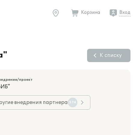
Корзина
Вход
а"
К списку
недрение/проект
БИБ"
ругие внедрения партнера
574