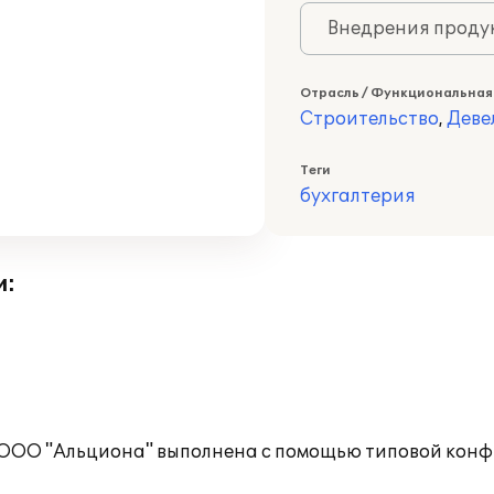
Внедрения продук
Отрасль / Функциональная
Строительство
,
Деве
Теги
бухгалтерия
и:
а ООО "Альциона" выполнена с помощью типовой кон