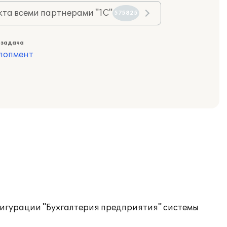
та всеми партнерами "1С"
575825
 задача
лопмент
фигурации "Бухгалтерия предприятия" системы