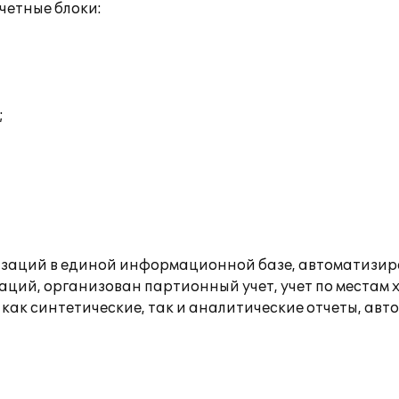
четные блоки:
;
изаций в единой информационной базе, автоматизиро
ций, организован партионный учет, учет по местам 
как синтетические, так и аналитические отчеты, а